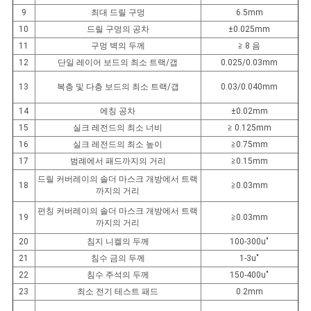
9
최대 드릴 구멍
6.5mm
10
드릴 구멍의 공차
±0.025mm
11
구멍 벽의 두께
≧ 8 음
12
단일 레이어 보드의 최소 트랙/갭
0.025/0.03mm
13
복층 및 다층 보드의 최소 트랙/갭
0.03/0.040mm
14
에칭 공차
±0.02mm
15
실크 레전드의 최소 너비
≧ 0.125mm
16
실크 레전드의 최소 높이
≧0.75mm
17
범례에서 패드까지의 거리
≧0.15mm
드릴 커버레이의 솔더 마스크 개방에서 트랙
18
≧0.03mm
까지의 거리
펀칭 커버레이의 솔더 마스크 개방에서 트랙
19
≧0.03mm
까지의 거리
20
침지 니켈의 두께
100-300u"
21
침수 금의 두께
1-3u"
22
침수 주석의 두께
150-400u"
23
최소 전기 테스트 패드
0.2mm