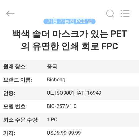
-
2026
Bicheng
Electronics
Technology
가동 가능한 PCB 널
Co.,
Ltd.
백색 솔더 마스크가 있는 PET
집
All
Rights
Reserved.
의 유연한 인쇄 회로 FPC
제
품
원래 장소:
중국
Bicheng
브랜드 이름:
비
UL, ISO9001, IATF16949
인증:
디
BIC-257.V1.0
모델 번호:
오
1 PC
최소 주문 수량:
USD9.99-99.99
가격:
우