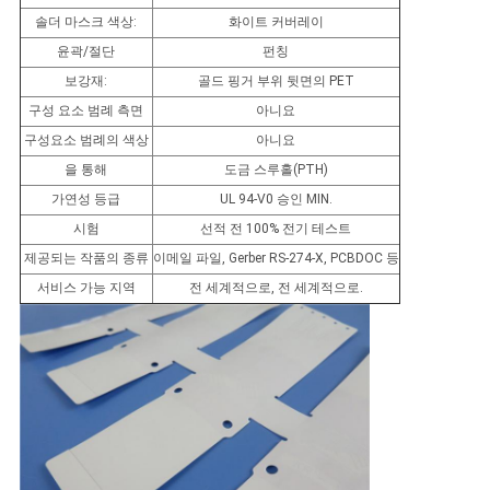
정
솔더 마스크 색상:
화이트 커버레이
보
윤곽/절단
펀칭
보강재:
골드 핑거 부위 뒷면의 PET
보
구성 요소 범례 측면
아니요
호
구성요소 범례의 색상
아니요
을 통해
도금 스루홀(PTH)
정
가연성 등급
UL 94-V0 승인 MIN.
책
시험
선적 전 100% 전기 테스트
제공되는 작품의 종류
이메일 파일, Gerber RS-274-X, PCBDOC 등
서비스 가능 지역
전 세계적으로, 전 세계적으로.