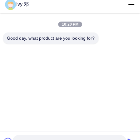
Ivy 邓
한 유연한 PCB
녹색 솔더 마스크와 2.0 밀리미터 엄격한 플렉스 PCB 6 층 PCB
10:20 PM
2-레이어 0.22mm 플렉시블 PCB, FR-4 보강재, 2OZ 구리
Good day, what product are you looking for?
모든
타코닉 PCB
Rogers PCB 널
PTFE PCB 보드
높은 Tg PCB
다층 PCB
타코닉 PCB
HDI PCB 널
고속 PCB