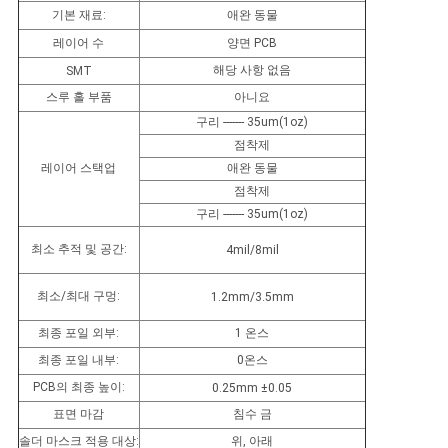
스
기본 재료:
애완 동물
레이어 수
양면 PCB
해당 사항 없음
SMT
사
스루 홀 부품
아니요
건
구리 ------- 35um(1oz)
점착제
레이어 스택업
애완 동물
사
점착제
구리 ------- 35um(1oz)
이
최소 추적 및 공간:
4mil/8mil
트
최소/최대 구멍:
1.2mm/3.5mm
맵
최종 포일 외부:
1 온스
최종 포일 내부:
0온스
개
PCB의 최종 높이:
0.25mm ±0.05
인
표면 마감
침수 금
솔더 마스크 적용 대상:
위, 아래