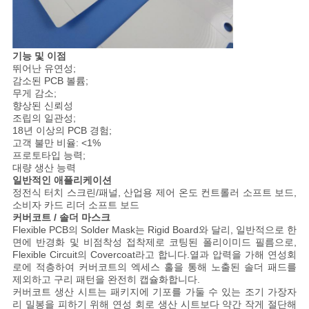
기능 및 이점
뛰어난 유연성;
감소된 PCB 볼륨;
무게 감소;
향상된 신뢰성
조립의 일관성;
18년 이상의 PCB 경험;
고객 불만 비율: <1%
프로토타입 능력;
대량 생산 능력
일반적인 애플리케이션
정전식 터치 스크린/패널, 산업용 제어 온도 컨트롤러 소프트 보드,
소비자 카드 리더 소프트 보드
커버코트 / 솔더 마스크
Flexible PCB의 Solder Mask는 Rigid Board와 달리, 일반적으로 한
면에 반경화 및 비점착성 접착제로 코팅된 폴리이미드 필름으로,
Flexible Circuit의 Covercoat라고 합니다.열과 압력을 가해 연성회
로에 적층하여 커버코트의 엑세스 홀을 통해 노출된 솔더 패드를
제외하고 구리 패턴을 완전히 캡슐화합니다.
커버코트 생산 시트는 패키지에 기포를 가둘 수 있는 조기 가장자
리 밀봉을 피하기 위해 연성 회로 생산 시트보다 약간 작게 절단해