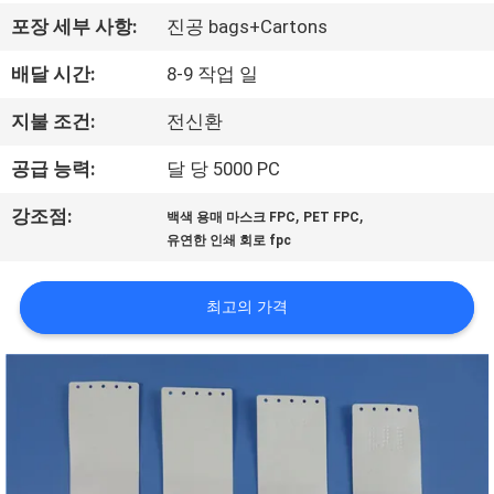
리
포장 세부 사항:
진공 bags+Cartons
에
배달 시간:
8-9 작업 일
관
지불 조건:
전신환
한
공급 능력:
달 당 5000 PC
것
,
,
강조점:
백색 용매 마스크 FPC
PET FPC
유연한 인쇄 회로 fpc
공
최고의 가격
장
투
어