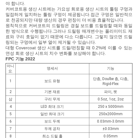
야 합니다.
커버코트용 생산 시트에는 가요성 회로용 생산 시트의 툴링 구멍과
밀접하게 일치하는 툴링 구멍이 제공됩니다.접근 구멍은 일반적으
로 천공되지만 대량 생산의 경우 펀칭이 더 비용 효율적입니다.
원칙적으로 커버코트의 드릴링은 경질 보드를 드릴링할 때와 동일
한 방식으로 수행됩니다.그러나 드릴링 매개변수는 폴리이미드 재
료와 구리 호일이 없기 때문에 다소 다릅니다. 그렇지 않으면 드릴
링되는 구멍에서 일부 열이 제거될 수 있습니다.
대형 Covercoat 생산 시트를 드릴/펀칭할 때 0.2%에 이를 수 있는
연성 회로 생산 시트의 치수 변화를 보상해야 합니다.
FPC 기능 202
2
아니
명세서
기능
요.
단층, Doulbe 층, 다층,
1
보드 유형
Rigid-Flex
2
기본 재료
파이, 펫
삼
구리 무게
0.5oz, 1oz, 2oz
4
LED 최대 크기
250 x 5000mm
5
일반 최대 크기
250x2000mm
6
보드 두께
0.03mm-3.0mm
7
두께 공차
±0.03mm
8
최소 드릴 홀
0.05mm