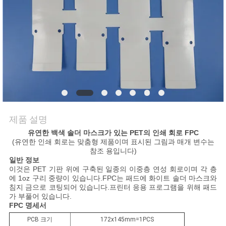
품
질
관
리
저
희
제품 설명
와
유연한
백색 솔더 마스크가 있는 PET의 인쇄 회로 FPC
(유연한 인쇄 회로는 맞춤형 제품이며 표시된 그림과 매개 변수는
참조 용입니다)
연
일반 정보
이것은 PET 기판 위에 구축된 일종의 이중층 연성 회로이며 각 층
락
에 1oz 구리 중량이 있습니다.FPC는 패드에 화이트 솔더 마스크와
침지 금으로 코팅되어 있습니다.프린터 응용 프로그램을 위해 패드
가 부풀어 있습니다.
FPC
명세서
뉴
PCB 크기
172x145mm=1PCS