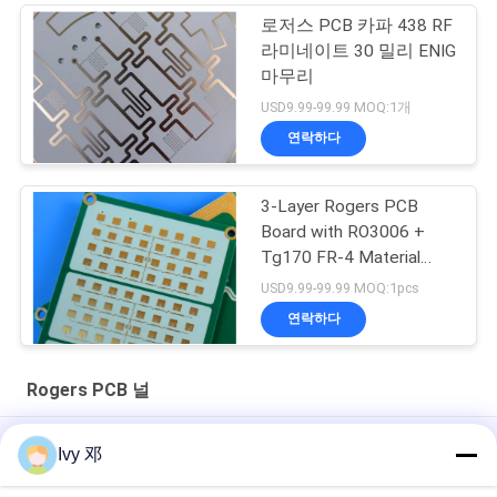
로저스 PCB 카파 438 RF
라미네이트 30 밀리 ENIG
마무리
USD9.99-99.99 MOQ:1개
연락하다
3-Layer Rogers PCB
Board with RO3006 +
Tg170 FR-4 Material
0.86mm Thickness and
USD9.99-99.99 MOQ:1pcs
98mm x 30mm Size
연락하다
Rogers PCB 널
로저스 5870 다층 UL 로저스 PCB 보드 유리 마이크로 섬유 강화
Ivy 邓
PTFE