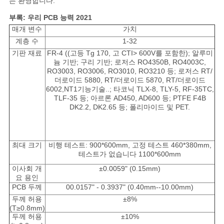
는 환영합니다.
부록: 우리 PCB 능력 2021
매개 변수
가치
계층 수
1-32
기판 재료
FR-4 ((고등 Tg 170, 고 CTI> 600V를 포함한); 알루미
늄 기반; 구리 기반; 로저스 RO4350B, RO4003C,
RO3003, RO3006, RO3010, RO3210 등; 로저스 RT/
더로이드 5880, RT/더로이드 5870, RT/더로이드
6002,NT1기능기술..; 타코닉 TLX-8, TLY-5, RF-35TC,
TLF-35 등; 아르론 AD450, AD600 등; PTFE F4B
DK2.2, DK2.65 등; 폴리마이드 및 PET.
최대 크기
비행 테스트: 900*600mm, 고정 테스트 460*380mm,
테스트가 없습니다 1100*600mm
이사회 개
±0.0059" (0.15mm)
요 용인
PCB 두께
00.0157" - 0.3937" (0.40mm--10.00mm)
두께 허용
±8%
(T≥0.8mm)
두께 허용
±10%