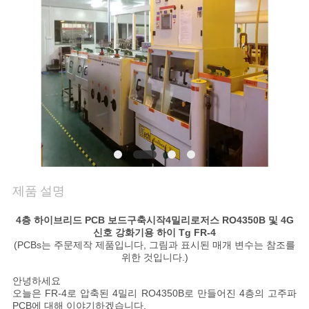
품
질
관
리
저
희
와
제품 설명
연
4층 하이브리드 PCB 보드
구축
시작
4밀리
로저스 RO4350B 및 4G
신호 강화기용 하이 Tg FR-4
락
(PCBs는 주문제작 제품입니다, 그림과 표시된 매개 변수는 참조를
위한 것입니다.)
안녕하세요
뉴
오늘은 FR-4로 압축된 4밀리 RO4350B로 만들어진 4층의 고주파
PCB에 대해 이야기하겠습니다.