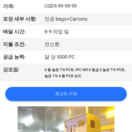
USD9.99-99.99
가격:
리
에
포장 세부 사항:
진공 bags+Cartons
관
배달 시간:
8-9 작업 일
한
지불 조건:
전신환
것
공급 능력:
달 당 5000 PC
,
,
강조점:
4 층 높은 TG PCB
IPC 6012 등급 2 높은 TG PCB
공
높은 TG 4 층 PCB 보드
장
최고의 가격
투
어