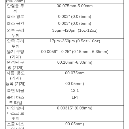
(t<0.8mm)
단열층 두
00.075mm-5.00mm
께
최소 경로
0.003" (0.075mm)
최소 공간
0.003" (0.075mm)
외부 구리
35μm-420μm (1oz-12oz)
두께
안쪽 구리
17μm~350μm (0.5oz~10oz)
두께
뚫기 구멍
00.0059" - 0.25" (0.15mm - 6.35mm)
(기계)
완성된 구
00.10mm-6.30mm)
멍 (기계)
지름, 용도
00.075mm
(기계)
등록 (기계)
00.05mm)
측면 비율
12:1
솔더 마스
LPI
크 타입
미인 솔더
0.00315" (0.08mm)
마스크 브
릿지
소금 마스
00.05mm)
크의 마이