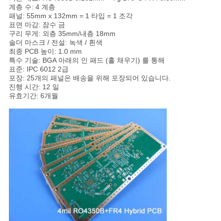
정
계층 수: 4 계층
패널: 55mm x 132mm = 1 타입 = 1 조각
보
표면 마감: 잠수 금
구리 무게: 외층 35mm/내층 18mm
솔더 마스크 / 전설: 녹색 / 흰색
보
최종 PCB 높이: 1.0 mm
특수 기술: BGA 아래의 인 패드 (홀 채우기) 를 통해
호
표준: IPC 6012 2급
포장: 25개의 패널은 배송을 위해 포장되어 있습니다.
정
진행 시간: 12 일
유효기간: 6개월
책