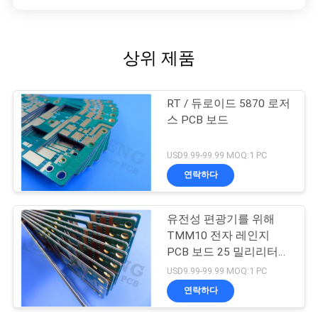
상위 제품
RT / 듀로이드 5870 로저
스 PCB 보드
USD9.99-99.99 MOQ:1 PC
연락하다
유전성 편광기를 위해
TMM10 전자 레인지
PCB 보드 25 밀리리터
0.635 밀리미터를 성교합
USD9.99-99.99 MOQ:1 PC
니다
연락하다