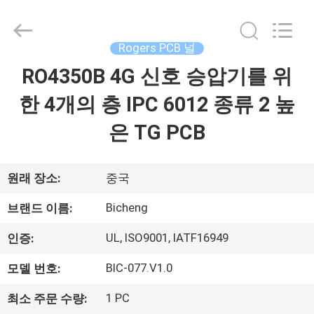
-
2026
Bicheng
Electronics
Technology
Rogers PCB 널
Co.,
Ltd.
RO4350B 4G 신호 승압기를 위
집
All
Rights
Reserved.
한 4개의 층 IPC 6012 종류 2 높
제
은 TG PCB
품
원래 장소:
중국
비
Bicheng
브랜드 이름:
디
UL, ISO9001, IATF16949
인증:
오
BIC-077.V1.0
모델 번호:
1 PC
최소 주문 수량:
우