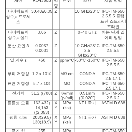
재산
RO4350B
방
단위
조건
시험 방법
향
다이렉트릭
30.48±0.05
Z
10 GHz/23°C
IPC-TM-650
2.5.5.5 클램
상수,ε 프로세
프된 스트라이
스
프라인
다이렉트릭
3.66
Z
8~40 GHz
차분 단계 길
상수,ε 설계
이의 방법
분산 요인,δ
0.0037
Z
10 GHz/23°C
IPC-TM-650
0.0031
2.5
2.5.5.5
GHz/23°C
열 계수 ε
+50
Z
ppm/°C
-50°C~150°C
IPC-TM-650
2.5.5.5
부피 저항성
1.2 x 10
MΩ.cm
COND A
IPC-TM-650
10
2.5.17.1
표면 저항성
5.7 x 10
MΩ
COND A
IPC-TM-650
9
2.5.17.1
전기력
31.2 ((780)
Z
Kv/mm
0.51mm
IPC-TM-650
((v/mil)
((0.020")
2.5.6.2
튼튼성 모듈
162,432)
X
MPa
NT1 국가
ASTM D 638
14,153
Y
(ksi)
((2,053)
팽창 강도
203(29.5)
X
MPa
NT1 국가
ASTM D 638
130(18.9)
Y
(ksi)
굽기 힘
255
MPa
IPC-TM-650