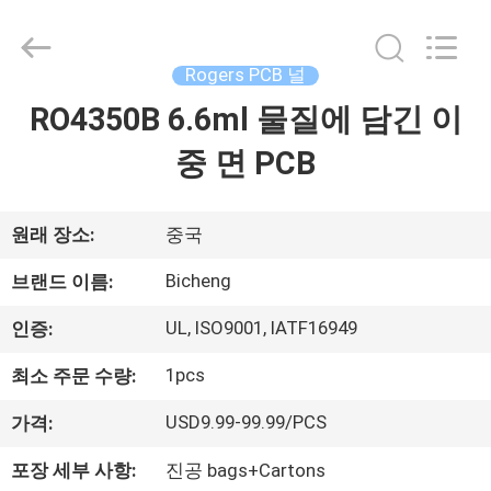
-
2026
Bicheng
Electronics
Technology
Rogers PCB 널
Co.,
Ltd.
RO4350B 6.6ml 물질에 담긴 이
집
All
Rights
Reserved.
중 면 PCB
제
품
원래 장소:
중국
Bicheng
브랜드 이름:
비
UL, ISO9001, IATF16949
인증:
디
1pcs
최소 주문 수량:
오
USD9.99-99.99/PCS
가격:
포장 세부 사항:
진공 bags+Cartons
우