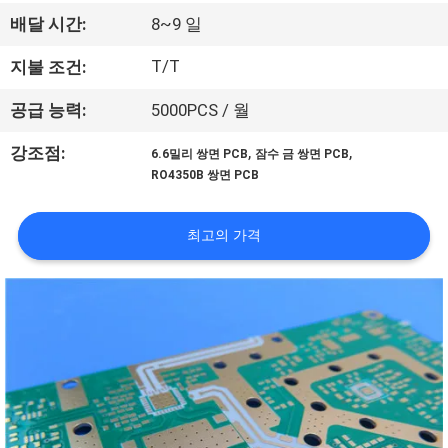
리
배달 시간:
8~9 일
에
T/T
지불 조건:
관
공급 능력:
5000PCS / 월
한
,
,
강조점:
6.6밀리 쌍면 PCB
잠수 금 쌍면 PCB
RO4350B 쌍면 PCB
것
최고의 가격
공
장
투
어