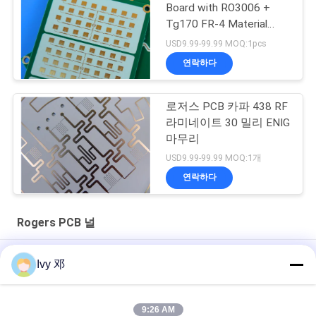
Board with RO3006 +
Tg170 FR-4 Material
0.86mm Thickness and
USD9.99-99.99 MOQ:1pcs
98mm x 30mm Size
연락하다
로저스 PCB 카파 438 RF
라미네이트 30 밀리 ENIG
마무리
USD9.99-99.99 MOQ:1개
연락하다
Rogers PCB 널
로저스 5870 다층 UL 로저스 PCB 보드 유리 마이크로 섬유 강화
Ivy 邓
PTFE
RT/duroid 5880 고주파 PCB 2층 31mil 재질
9:26 AM