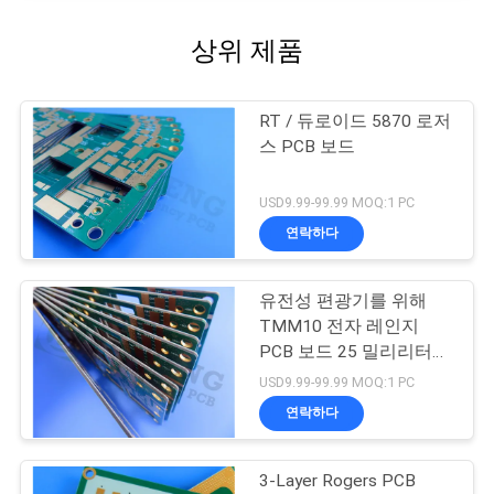
상위 제품
RT / 듀로이드 5870 로저
스 PCB 보드
USD9.99-99.99 MOQ:1 PC
연락하다
유전성 편광기를 위해
TMM10 전자 레인지
PCB 보드 25 밀리리터
0.635 밀리미터를 성교합
USD9.99-99.99 MOQ:1 PC
니다
연락하다
3-Layer Rogers PCB