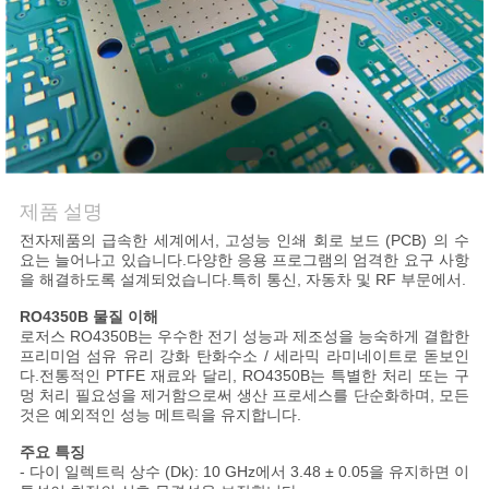
품
질
관
리
저
제품 설명
전자제품의 급속한 세계에서, 고성능 인쇄 회로 보드 (PCB) 의 수
희
요는 늘어나고 있습니다.다양한 응용 프로그램의 엄격한 요구 사항
을 해결하도록 설계되었습니다.특히 통신, 자동차 및 RF 부문에서.
와
RO4350B 물질 이해
연
로저스 RO4350B는 우수한 전기 성능과 제조성을 능숙하게 결합한
프리미엄 섬유 유리 강화 탄화수소 / 세라믹 라미네이트로 돋보인
락
다.전통적인 PTFE 재료와 달리, RO4350B는 특별한 처리 또는 구
멍 처리 필요성을 제거함으로써 생산 프로세스를 단순화하며, 모든
것은 예외적인 성능 메트릭을 유지합니다.
뉴
주요 특징
- 다이 일렉트릭 상수 (Dk): 10 GHz에서 3.48 ± 0.05을 유지하면 이