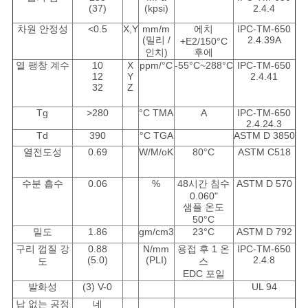
(37)
(kpsi)
2.4.4
차원 안정성
<0.5
X,Y
mm/m
에치
IPC-TM-650
(밀리 /
2.4.39A
+E2/150°C
인치)
후에
열 팽창 계수
10
X
ppm/°C
-55°C~288°C
IPC-TM-650
12
Y
2.4.41
32
Z
Tg
>280
°C TMA
A
IPC-TM-650
2.4.24.3
Td
390
°C TGA
ASTM D 3850
열전도성
0.69
W/M/oK
80°C
ASTM C518
수분 흡수
0.06
%
48시간 침수
ASTM D 570
0.060"
샘플 온도
50°C
밀도
1.86
gm/cm3
23°C
ASTM D 792
구리 껍질 강
0.88
N/mm
용접 후 1 온
IPC-TM-650
(5.0)
(PLI)
2.4.8
도
스
EDC 포일
발화성
(3) V-0
UL 94
납 없는 공정
네