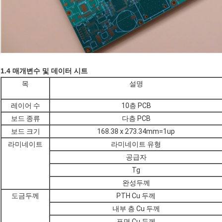
1.4 매개변수 및 데이터 시트
목
설명
레이어 수
10층 PCB
보드 종류
다층 PCB
보드 크기
168.38 x 273.34mm=1up
라미네이트
라미네이트 유형
공급자
Tg
완성두께
도금두께
PTH Cu 두께
내부 층 Cu 두께
표면 Cu 두께