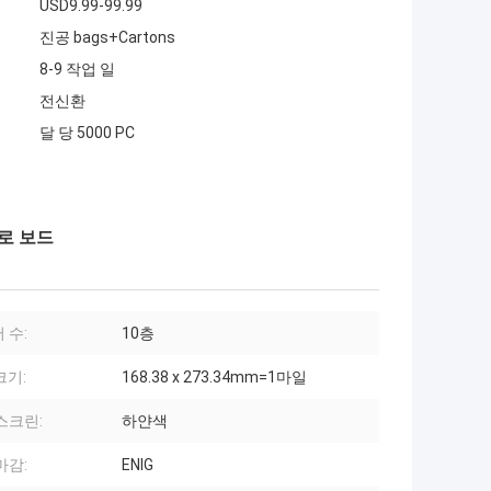
USD9.99-99.99
진공 bags+Cartons
8-9 작업 일
전신환
달 당 5000 PC
회로 보드
 수:
10층
크기:
168.38 x 273.34mm=1마일
스크린:
하얀색
마감:
ENIG