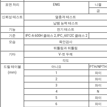
표면 처리
ENIG
니켈
금
신뢰성 테스트
열충격 테스트
납땜 능력 테스트
기능
전기 테스트
기준
IPC-A 600H 클래스 2, IPC_6012C 클래스 2
모습
육안검사
뒤틀림과 뒤틀림
기타
V-컷 두께
각도
드릴 테이블
아니요
PTH/NPTH
(mm)
1
와이
2
와이
3
와이
4
N
5
와이
6
와이