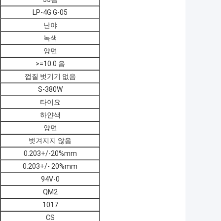
LP-4G G-05
난야
녹색
양면
>=10.0 음
껍질 벗기기 없음
S-380W
타이요
하얀색
양면
벗겨지지 않음
0.203+/-20%mm
0.203+/- 20%mm
94V-0
QM2
1017
CS