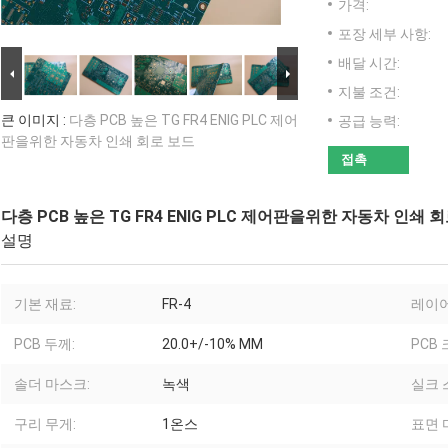
가격:
포장 세부 사항:
배달 시간:
지불 조건:
큰 이미지 :
다층 PCB 높은 TG FR4 ENIG PLC 제어
공급 능력:
판을위한 자동차 인쇄 회로 보드
접촉
다층 PCB 높은 TG FR4 ENIG PLC 제어판을위한 자동차 인쇄 
설명
기본 재료:
FR-4
레이어
PCB 두께:
20.0+/-10% MM
PCB 
솔더 마스크:
녹색
실크 
구리 무게:
1온스
표면 