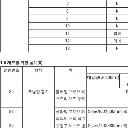
7
N
8
N
9
N
10
N
11
와이
12
와이
13
N
1.5 제조를 위한 설계(6)
일련번호
절차
목
대용량(S<100m²)
80
특별한 공차
플라잉 프로브 테
스트의 보드 두께
81
플라잉 프로브 테
Size≤900X600mm
스트의 패널 크기
82
고정구 테스트 방
Size≤460X380mm