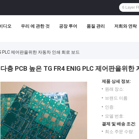
비디오
우리 에 관한 것
공장 투어
품질 관리
저희와 연락
ENIG PLC 제어판을위한 자동차 인쇄 회로 보드
다층 PCB 높은 TG FR4 ENIG PLC 제어판을위
제품 상세 정보:
원래 장소:
브랜드 이름:
인증:
모델 번호:
결제 및 배송 조건:
최소 주문 수량: