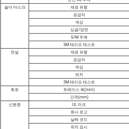
솔더 마스크
재료 유형
공급자
색상
싱글/양면
S/M 두께
3M 테이프 테스트
전설
재료 유형
공급자
색상
위치
3M 테이프 테스트
회로
트레이스 폭(mm)
간격(mm)
신분증
UL 마크
회사 로고
날짜 코드
위치 표시