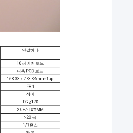
연결하다
10 레이어 보드
다층 PCB 보드
168.38 x 273.34mm=1up
FR4
셩이
TG ≧170
2.0+/-10%MM
>20 음
1/1온스
35음