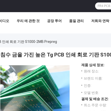
비디오
우리 에 관한 것
공장 투어
품질 관리
저희와 연락
 인쇄 회로 기판 S1000-2MB Prepreg
침수 금을 가진 높은 Tg PCB 인쇄 회로 기판 S1000
제품 상세 정보:
원래 장소:
브랜드 이름:
인증:
모델 번호:
결제 및 배송 조건:
최소 주문 수량: