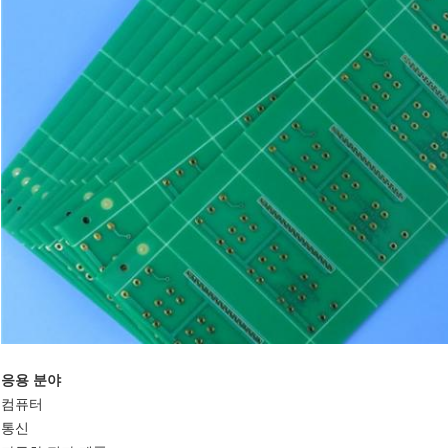
응용 분야
컴퓨터
통신