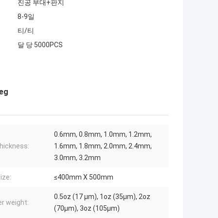
진공 부대+판지
8-9일
티/티
달 당 5000PCS
eg
0.6mm, 0.8mm, 1.0mm, 1.2mm,
hickness:
1.6mm, 1.8mm, 2.0mm, 2.4mm,
3.0mm, 3.2mm
ize:
≤400mm X 500mm
0.5oz (17 µm), 1oz (35µm), 2oz
r weight:
(70µm), 3oz (105µm)