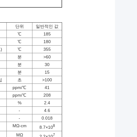
단위
일반적인 값
℃
185
℃
180
)
℃
355
분
>60
분
30
분
15
딥
초
>100
ppm/℃
41
ppm/℃
208
%
2.4
-
4.6
-
0.018
MΩ-cm
8
8.7×10
MΩ
7
2.2×10