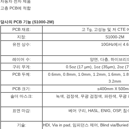
자동차 전자 제품
고층 PCB에 적합
당사의 PCB 기능 (S1000-2M)
PCB 재료:
고 Tg, 고성능 및 저 CTE
지정:
S1000-2M
유전 상수:
10GHz에서 4.6
레이어 수:
양면, 다층, 하이브리드
구리 무게:
0.5oz (17 µm), 1oz (35µm), 2oz (
PCB 두께:
0.6mm, 0.8mm, 1.0mm, 1.2mm, 1.6mm, 1.
3.2mm
PCB 크기:
≤400mm X 500
솔더 마스크:
녹색, 검정색, 무광 검정색, 파란색, 무광
표면 마감:
베어 구리, HASL, ENIG, OSP, 
기술:
HDI, Via in pad, 임피던스 제어, Blind via/Burie