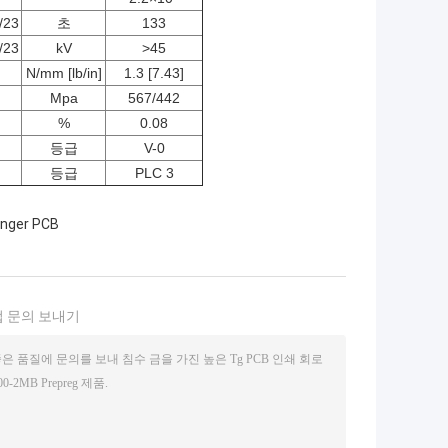
/23
초
133
/23
kV
>45
N/mm [lb/in]
1.3 [7.43]
Mpa
567/442
%
0.08
등급
V-0
등급
PLC 3
inger PCB
 문의 보내기